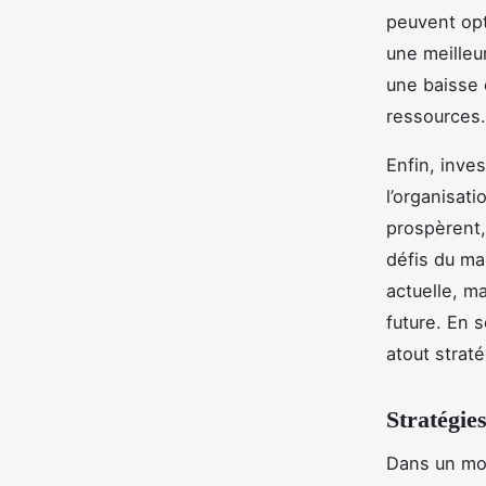
peuvent opt
une meilleu
une baisse 
ressources.
Enfin, inves
l’organisati
prospèrent,
défis du ma
actuelle, m
future. En 
atout strat
Stratégie
Dans un mo