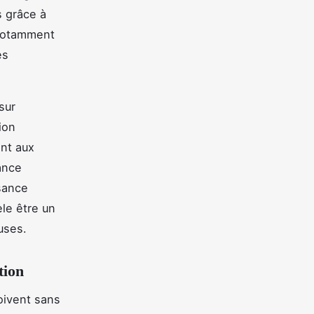
s grâce à
 notamment
es
sur
ion
ent aux
ance
sance
le être un
uses.
tion
ivent sans