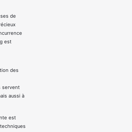
ises de
écieux
oncurrence
g est
ation des
s servent
ais aussi à
nte est
s techniques