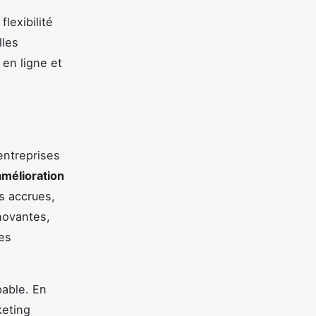
lexibilité
lles
 en ligne et
entreprises
amélioration
s accrues,
novantes,
les
able. En
keting