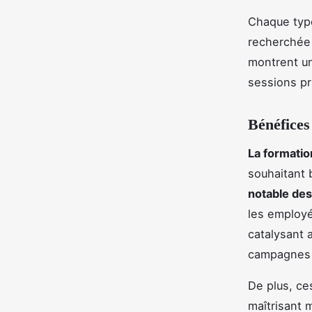
Chaque type
recherchée 
montrent un
sessions p
Bénéfices
La formatio
souhaitant 
notable de
les employé
catalysant 
campagnes 
De plus, ce
maîtrisant 