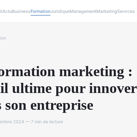
il
Actu
Business
Formation
Juridique
Management
Marketing
Services
ion
ormation marketing :
til ultime pour innover
 son entreprise
embre 2024 — 7 min de lecture