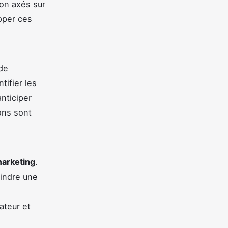
on axés sur
pper ces
de
tifier les
nticiper
ons sont
marketing
.
eindre une
é
sateur et