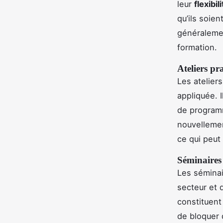
leur
flexibil
qu’ils soien
généralemen
formation.
Ateliers pr
Les atelier
appliquée. 
de program
nouvellemen
ce qui peut l
Séminaires 
Les séminai
secteur et 
constituent
de bloquer 