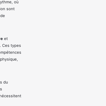
 rythme, où
tion sont
 de
ve
et
t. Ces types
compétences
 physique,
s du
ls
 nécessitent