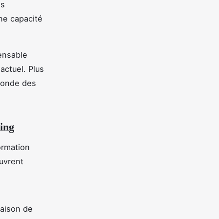
es
une capacité
ensable
ctuel. Plus
 monde des
ing
ormation
uvrent
raison de