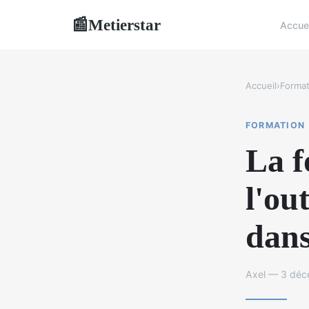
Metierstar
📰
Accue
Accueil
›
Format
FORMATION
La f
l'ou
dans
Axel — 3 déc