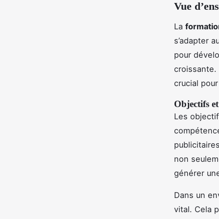
Vue d’ens
La
formatio
s’adapter a
pour dévelo
croissante.
crucial pour
Objectifs et
Les objecti
compétence
publicitaire
non seuleme
générer un
Dans un env
vital. Cela