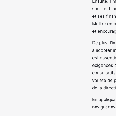
Ensuite, l’
sous-estim
et ses fina
Mettre en p
et encourag
De plus, l’i
à adopter av
est essenti
exigences d
consultatif
variété de 
de la direct
En appliqua
naviguer av