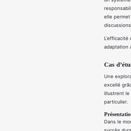
responsabili
elle permet 
discussions
L’efficacité
adaptation a
Cas d’étu
Une explor
excellé grâ
illustrent 
particulier.
Présentatio
Dans le mon
succès dura