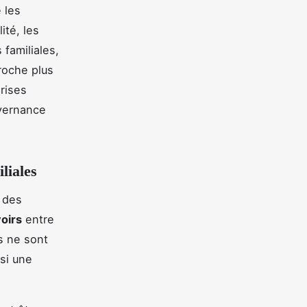
 les
ité, les
 familiales,
roche plus
rises
uvernance
liales
e des
oirs
entre
es ne sont
nsi une