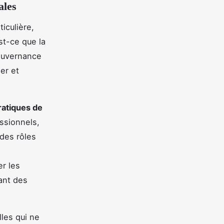
ales
iculière,
est-ce que la
ouvernance
er et
ratiques de
ssionnels,
 des rôles
er les
ant des
lles qui ne