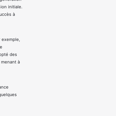
on initiale.
succès à
r exemple,
ue
dopté des
, menant à
ance
 quelques