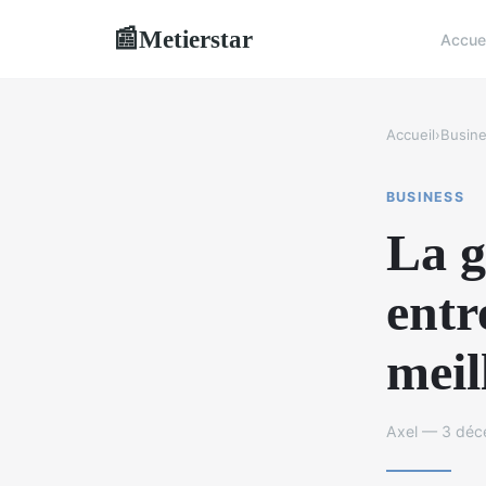
Metierstar
📰
Accue
Accueil
›
Busin
BUSINESS
La g
entr
meil
Axel — 3 déc