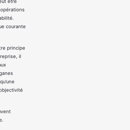
ut être
 opérations
bilité.
que courante
tre principe
eprise, il
aux
rganes
 qu’une
bjectivité
uvent
e.