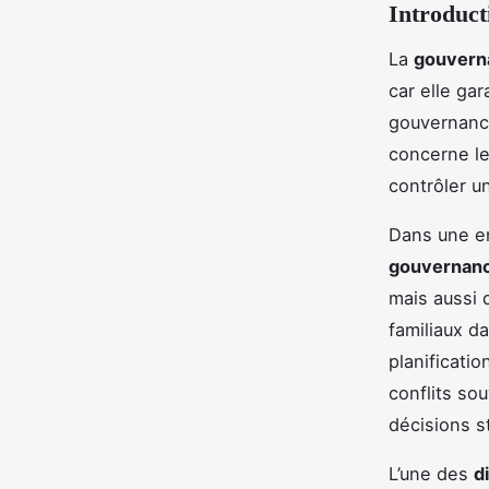
Introduct
La
gouverna
car elle gar
gouvernance
concerne les
contrôler un
Dans une en
gouvernan
mais aussi 
familiaux da
planificati
conflits so
décisions s
L’une des
d