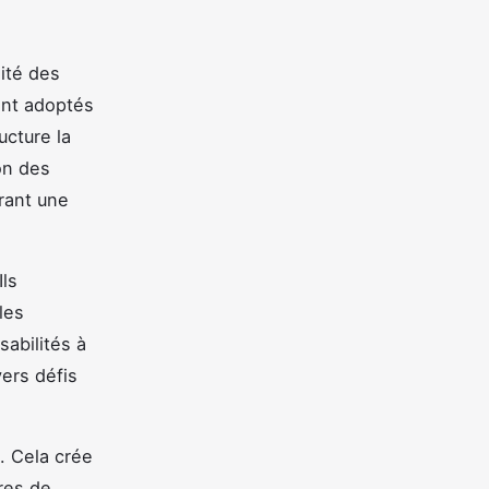
nité des
ent adoptés
ucture la
on des
rant une
ls
les
sabilités à
vers défis
. Cela crée
ires de