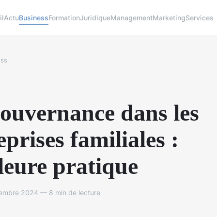
il
Actu
Business
Formation
Juridique
Management
Marketing
Services
ess
ouvernance dans les
eprises familiales :
leure pratique
embre 2024 — 8 min de lecture