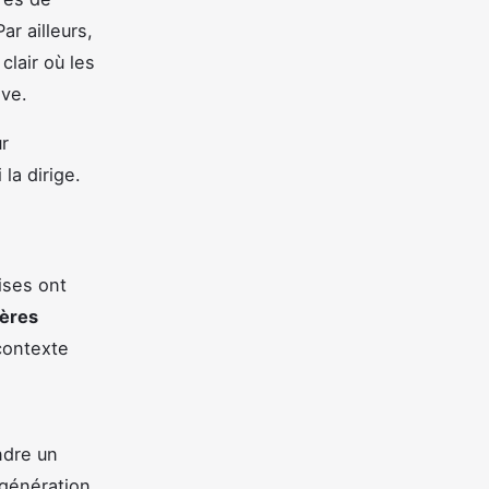
ar ailleurs,
clair où les
ive.
r
la dirige.
ises ont
pères
 contexte
ndre un
 génération